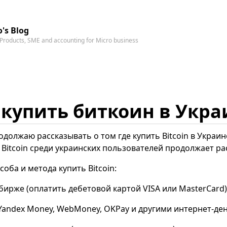
's Blog
g Products, SME and accounting for Micro business
к купить биткоин в Укра
одолжаю рассказывать о том где купить Bitcoin в Украин
Bitcoin среди украинских пользователей продолжает ра
соба и метода купить Bitcoin:
бирже (оплатить дебетовой картой VISA или MasterCard)
Yandex Money, WebMoney, OKPay и другими интернет-де