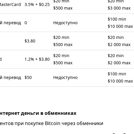
$20 min
$20 min
MasterCard
3.5% + $0.25
$500 max
$3 000 max
$100 min
й перевод
0
Недоступно
$10 000 max
$20 min
$20 min
$3.80
$500 max
$2 000 max
$20 min
$20 min
d
1.2% + $3.80
$500 max
$2 000 max
$100 min
й перевод
$50
Недоступно
$10 000 max
нтернет деньги в обменниках
нтов при покупке Bitcoin через обменники