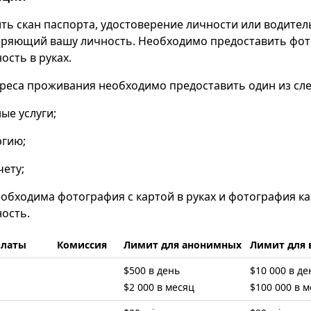
ть скан паспорта, удостоверение личности или водител
веряющий вашу личность. Необходимо предоставить фот
сть в руках.
реса проживания необходимо предоставить один из сл
ые услуги;
ргию;
чету;
еобходима фотография с картой в руках и фотография к
ость.
платы
Комиссия
Лимит для анонимных
Лимит для
$500 в день
$10 000 в де
$2 000 в месяц
$100 000 в 