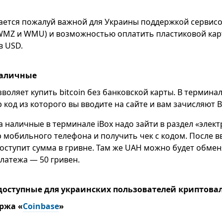
ется пожалуй важной для Украины поддержкой сервисо
WMZ и WMU) и возможностью оплатить пластиковой карт
в USD.
наличные
воляет купить bitcoin без банковской карты. В термин
 код из которого вы вводите на сайте и вам зачисляют Bi
за наличные в терминале iBox надо зайти в раздел «элек
р мобильного телефона и получить чек с кодом. После в
поступит сумма в гривне. Там же UAH можно будет обмен
атежа — 50 гривен.
доступные для украинских пользователей криптова
иржа «
Coinbase
»