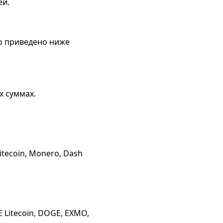
ей.
то приведено ниже
х суммах.
tecoin, Monero, Dash
 Litecoin, DOGE, EXMO,