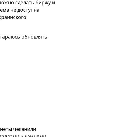
можно сделать биржу и
тема не доступна
краинского
стараюсь обновлять
онеты чеканили
еталлами и камнями