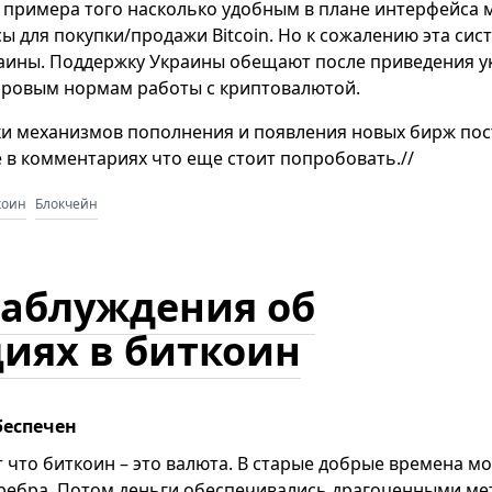
я примера того насколько удобным в плане интерфейса 
 для покупки/продажи Bitcoin. Но к сожалению эта сис
аины. Поддержку Украины обещают после приведения у
ировым нормам работы с криптовалютой.
ерки механизмов пополнения и появления новых бирж по
е в комментариях что еще стоит попробовать.//
коин
Блокчейн
заблуждения об
иях в биткоин
беспечен
т что биткоин – это валюта. В старые добрые времена м
еребра. Потом деньги обеспечивались драгоценными м