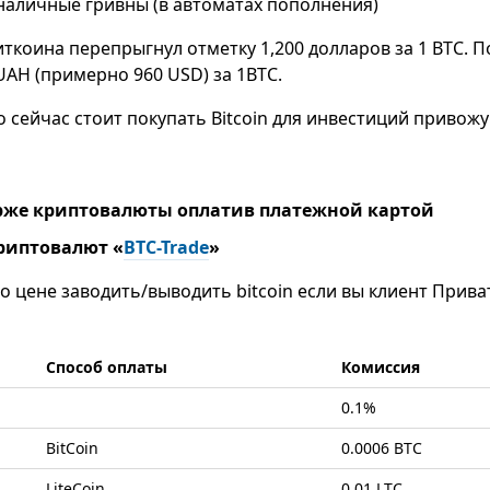
наличные гривны (в автоматах пополнения)
иткоина перепрыгнул отметку 1,200 долларов за 1 BTC. П
 UAH (примерно 960 USD) за 1BTC.
то сейчас стоит покупать Bitcoin для инвестиций привож
ирже криптовалюты оплатив платежной картой
риптовалют «
BTC-Trade
»
 цене заводить/выводить bitcoin если вы клиент ПриватБ
Способ оплаты
Комиссия
0.1%
BitCoin
0.0006 BTC
LiteCoin
0.01 LTC