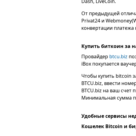
Dash, LiveCoin.
От предыдущей отлича
Privat24 и Webmoney(
конвертации платежа 
Купить биткоин за 
Провайдер
btcu.biz
поз
iBox покупается ваучер
Чтобы купить bitcoin 
BTCU.biz, ввести номе
BTCU.biz на ваш счет 
Минимальная сумма пл
Удобные сервисы не
Кошелек Bitcoin и б