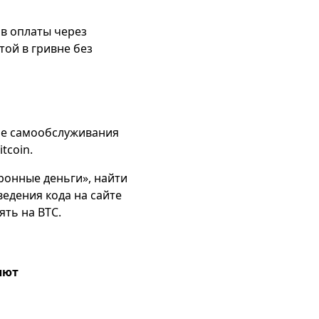
в оплаты через
ой в гривне без
але самообслуживания
tcoin.
тронные деньги», найти
ведения кода на сайте
ять на BTC.
лют