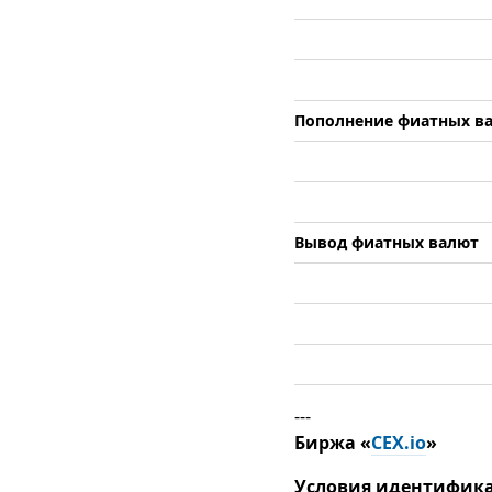
Пополнение фиатных в
Вывод фиатных валют
---
Биржа «
CEX.io
»
Условия идентифик