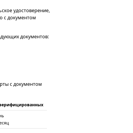
ьское удостоверение,
о с документом
едующих документов:
арты с документом
 верифицированных
нь
месяц