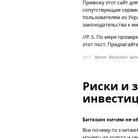
Привожу этот сайт дл
сопутствующие сервисы
пользователям из Укр
законодательства к м
//P. S. По мере пров
этот пост. Предлагайт
2017
Bitcoin
Blockchain
Бит
Риски и 
инвестиц
Биткоин ничем не о
Все почему-то считаю
монеты из золота и с