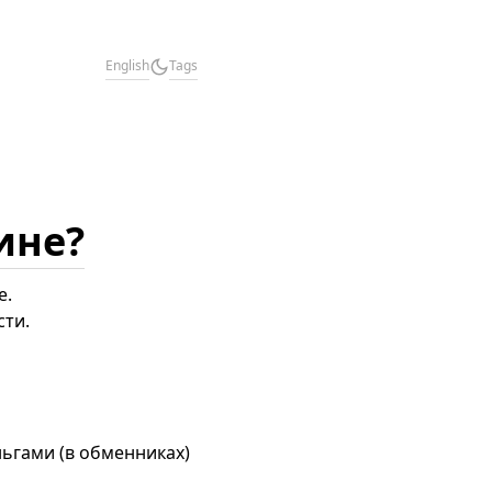
English
Tags
ине?
е.
сти.
ньгами (в обменниках)